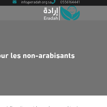
info@eradah.org.sa
0556164441
our les non-arabisants