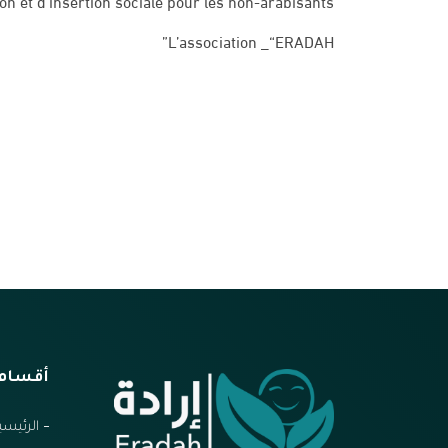
n et d’insertion sociale pour les non-arabisants
L’association _“ERADAH”
أقسام 
الرئيسي