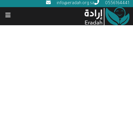
info@eradah.org.sa
0556164441
الأنظمة واللوائح والسياسات