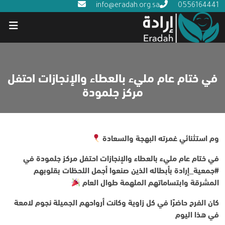
info@eradah.org.sa
0556164441
في ختام عام مليء بالعطاء والإنجازات احتفل
مركز جلمودة
وم استثنائي غمرته البهجة والسعادة
في ختام عام مليء بالعطاء والإنجازات احتفل مركز جلمودة في
#جمعية_إرادة بأبطاله الذين صنعوا أجمل اللحظات بقلوبهم
المشرقة وابتساماتهم الملهمة طوال العام
كان الفرح حاضرًا في كل زاوية وكانت أرواحهم الجميلة نجوم لامعة
في هذا اليوم